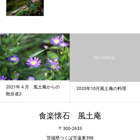
1年４月 風土庵からの
2020年10月風土庵の料理
201
2
食楽懐石 風土庵
〒300-2633
茨城県つくば市遠東398