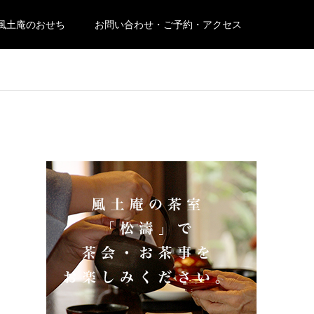
風土庵のおせち
お問い合わせ・ご予約・アクセス