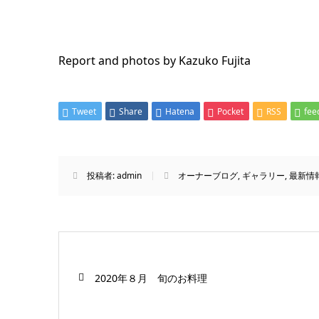
Report and photos by Kazuko Fujita
Tweet
Share
Hatena
Pocket
RSS
fee
投稿者:
admin
オーナーブログ
,
ギャラリー
,
最新情
2020年８月 旬のお料理