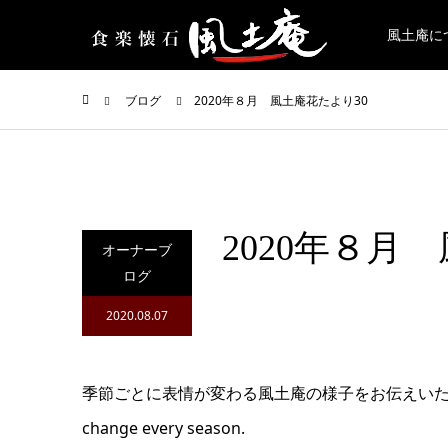
風土庵に
ブログ
2020年８月 風土庵花たより30
2020年８月
オーナーブ
ログ
2020.08.07
季節ごとに表情が変わる風土庵の様子をお伝えいたします。Please
change every season.