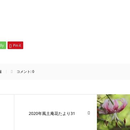
dly
Pin it
報
コメント:
0
2020年風土庵花たより31